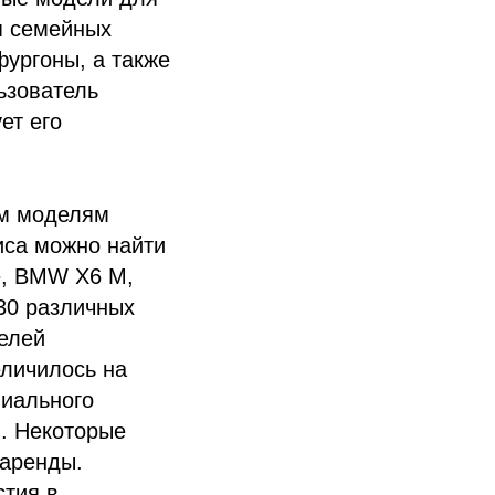
я семейных
фургоны, а также
ьзователь
ет его
ым моделям
иса можно найти
e, BMW X6 M,
130 различных
делей
еличилось на
миального
и. Некоторые
 аренды.
стия в