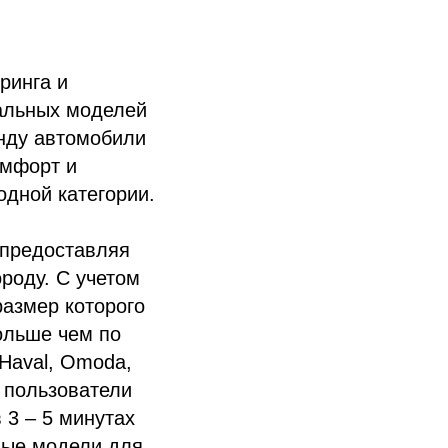
ринга и
кальных моделей
енду автомобили
омфорт и
дной категории.
 предоставляя
роду. С учетом
азмер которого
больше чем по
Haval, Omoda,
у пользователи
 3 – 5 минутах
ные модели для