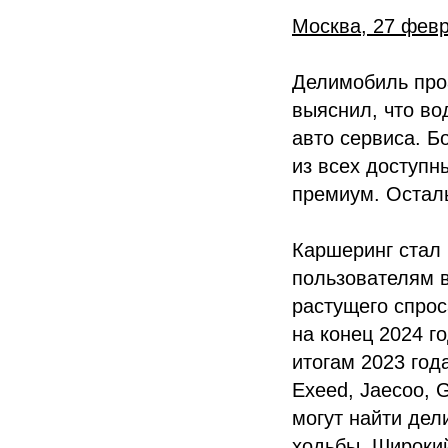
Москва, 27 фев
Делимобиль про
выяснил, что во
авто сервиса. Б
из всех доступн
премиум. Осталь
Каршеринг стал
пользователям в
растущего спро
на конец 2024 г
итогам 2023 год
Exeed, Jaecoo, G
могут найти дел
ходьбы. Широки