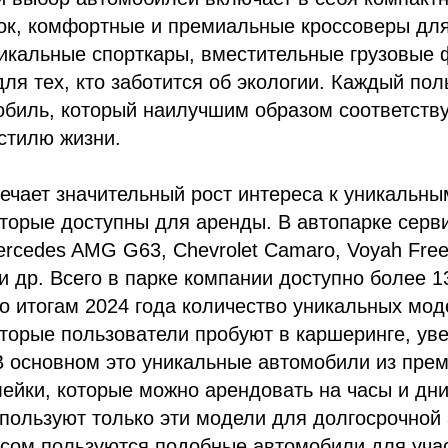
док, комфортные и премиальные кроссоверы дл
икальные спорткары, вместительные грузовые 
ля тех, кто заботится об экологии. Каждый пол
биль, который наилучшим образом соответству
стилю жизни.
ечает значительный рост интереса к уникальн
торые доступны для аренды. В автопарке серв
ercedes AMG G63, Chevrolet Camaro, Voyah Fre
и др. Всего в парке компании доступно более 
о итогам 2024 года количество уникальных мо
торые пользователи пробуют в каршеринге, ув
 В основном это уникальные автомобили из пре
лейки, которые можно арендовать на часы и дн
пользуют только эти модели для долгосрочной
сом пользуются подобные автомобили для уча