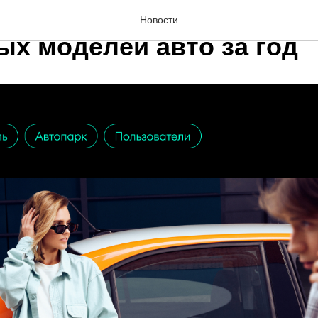
и каршеринга арендуют 
Новости
ых моделей авто за год