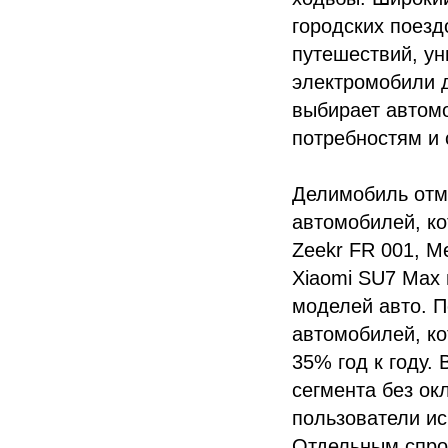
городских поез
путешествий, ун
электромобили д
выбирает автомо
потребностям и 
Делимобиль отм
автомобилей, ко
Zeekr FR 001, M
Xiaomi SU7 Max 
моделей авто. П
автомобилей, ко
35% год к году.
сегмента без ок
пользователи ис
Отдельным спро