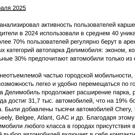
раля 2025
анализировал активность пользователей карше
дители в 2024 использовали в среднем 40 уни
олее 70% пользователей регулярно берут в ар
ых категорий автопарка Делимобиля: эконом, к
ные 30% предпочитают автомобили только из о
 неотъемлемой частью городской мобильности,
озможность легко и удобно перемещаться по го
са Делимобиль продолжает расширение парка, р
ода достиг 31,7 тыс. автомобилей, что на 19% 
а. Были добавлены тысячи автомобилей Chery, 
eely, Belgee, Atlant, GAC и др. Благодаря этом
имобили любого класса в городах присутствия в
й выбор автомобилей включает в себя компакт