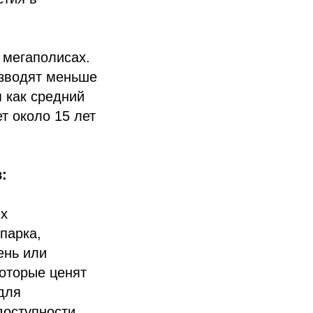
 мегаполисах.
изводят меньше
я как средний
т около 15 лет
:
их
парка,
ень или
оторые ценят
для
доступности