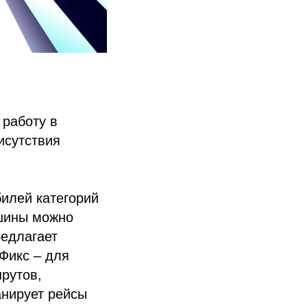
 работу в
исутствия
билей категорий
ашины можно
редлагает
Фикс – для
шрутов,
анирует рейсы