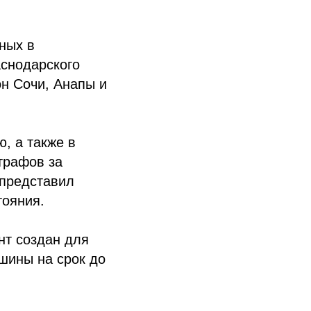
ных в
аснодарского
он Сочи, Анапы и
, а также в
трафов за
 представил
ояния.
нт создан для
шины на срок до