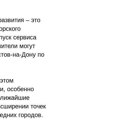
развития – это
орского
пуск сервиса
жители могут
стов-на-Дону по
 этом
и, особенно
 ближайшие
асширении точек
едних городов.