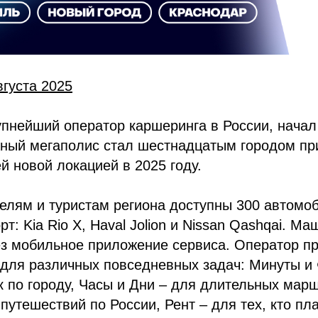
вгуста 2025
пнейший оператор каршеринга в России, начал
ный мегаполис стал шестнадцатым городом пр
ей новой локацией в 2025 году.
телям и туристам региона доступны 300 автомо
т: Kia Rio X, Haval Jolion и Nissan Qashqai. М
ез мобильное приложение сервиса. Оператор п
для различных повседневных задач: Минуты и 
к по городу, Часы и Дни – для длительных мар
путешествий по России, Рент – для тех, кто пл